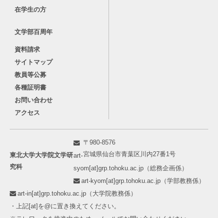
在学生の方
文学部百周年
資料請求
サイトマップ
教員等公募
各種証明書
お問い合わせ
アクセス
〒980-8576
宮城県仙台市青葉区川内27番1号
東北大学大学院文学研
art-
究科
syom[at]grp.tohoku.ac.jp（総務企画係）
art-kyom[at]grp.tohoku.ac.jp（学部教務係）
art-in[at]grp.tohoku.ac.jp（大学院教務係）
・上記[at]を@に置き換えてください。