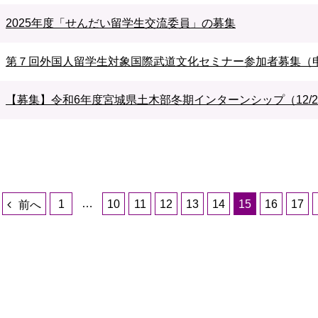
2025年度「せんだい留学生交流委員」の募集
第７回外国人留学生対象国際武道文化セミナー参加者募集（申込
【募集】令和6年度宮城県土木部冬期インターンシップ（12/2
…
1
10
11
12
13
14
15
16
17
前へ