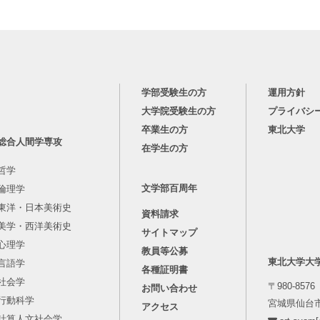
学部受験生の方
運用方針
大学院受験生の方
プライバシ
卒業生の方
東北大学
総合人間学専攻
在学生の方
哲学
文学部百周年
倫理学
東洋・日本美術史
資料請求
美学・西洋美術史
サイトマップ
心理学
教員等公募
東北大学大
言語学
各種証明書
社会学
〒980-8576
お問い合わせ
行動科学
宮城県仙台市
アクセス
計算人文社会学