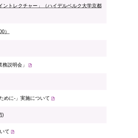
イントレクチャー」（ハイデルベルク大学京都
00）
業務説明会」
ために-」実施について
)
ついて