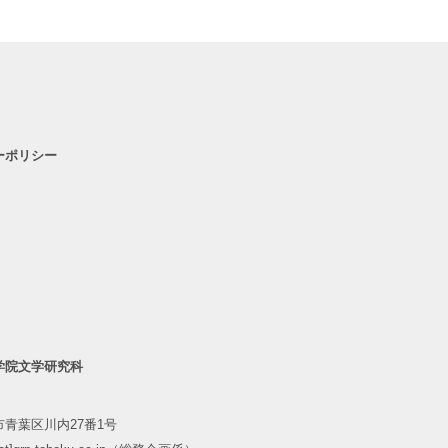
ーポリシー
学院文学研究科
青葉区川内27番1号