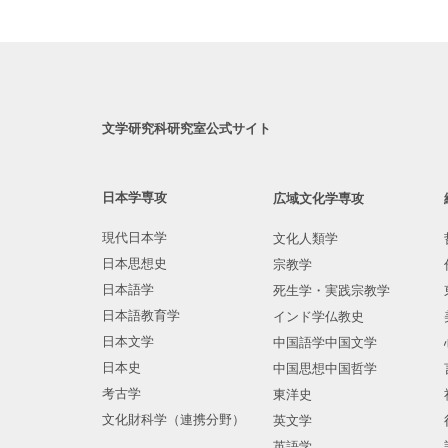
文学研究科研究室公式サイト
日本学専攻
広域文化学専攻
現代日本学
文化人類学
日本思想史
宗教学
日本語学
死生学・実践宗教学
日本語教育学
インド学仏教史
日本文学
中国語学中国文学
日本史
中国思想中国哲学
考古学
東洋史
文化財科学（連携分野）
英文学
英語学