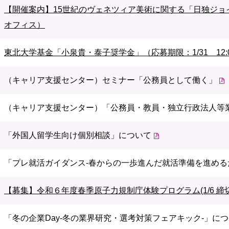
【開催案内】15世紀のヴェネツィア美術に関する「日独ジョ
オフィス）
東北大学基金「小泉貴・泰子奨学金」（応募期限：1/31 12:
（キャリア支援センター）セミナー「公務員として働く」
（キャリア支援センター）「公務員・教員・独立行政法人等
「外国人留学生向け個別相談」について
「プレ就活ガイダンス-春からの一歩進んだ就活準備を進める
【募集】令和６年度春季原子力規制庁体験プログラム(1/6 締切
「冬の企業Day-冬の業界研究・選考対策フェアキック-」に