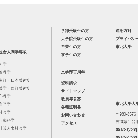
学部受験生の方
運用方針
大学院受験生の方
プライバシ
卒業生の方
東北大学
総合人間学専攻
在学生の方
哲学
文学部百周年
倫理学
東洋・日本美術史
資料請求
美学・西洋美術史
サイトマップ
心理学
教員等公募
東北大学大
言語学
各種証明書
社会学
〒980-8576
お問い合わせ
行動科学
宮城県仙台市
アクセス
計算人文社会学
art-syo
art-kyo