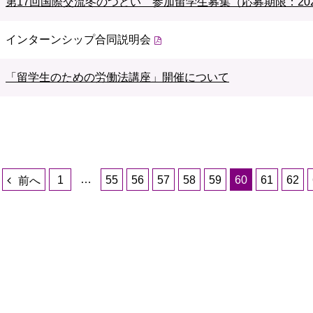
第17回国際交流冬のつどい 参加留学生募集（応募期限：202
インターンシップ合同説明会
「留学生のための労働法講座」開催について
…
1
55
56
57
58
59
60
61
62
前へ