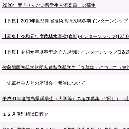
2020年度「せんだい留学生交流委員」の募集
【募集】2019年度防衛省技術系行政職冬期インターンシップ（
【募集】令和元年度農林水産省(春期)インターンシップ(12/10
【募集】令和元年度春季原子力規制庁インターンシップ(12/20
佐藤陽国際奨学財団私費留学奨学生「春募集」について（締切：
「先輩社会人との座談会」開催について
平成31年度福島県奨学生（大学等）の追加募集（2回目）（応募
１２月個別相談日程