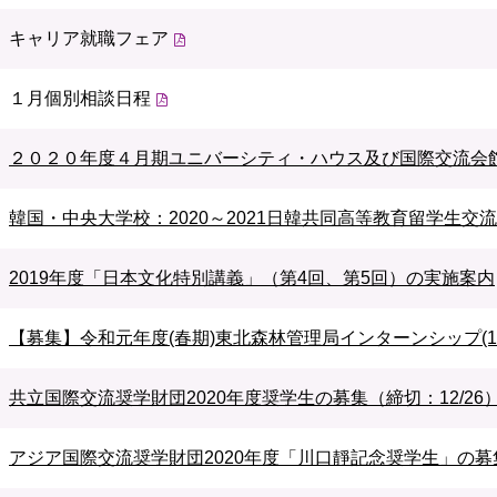
キャリア就職フェア
１月個別相談日程
２０２０年度４月期ユニバーシティ・ハウス及び国際交流会館
韓国・中央大学校：2020～2021日韓共同高等教育留学生
2019年度「日本文化特別講義」（第4回、第5回）の実施案内
【募集】令和元年度(春期)東北森林管理局インターンシップ(12/2
共立国際交流奨学財団2020年度奨学生の募集（締切：12/26
アジア国際交流奨学財団2020年度「川口靜記念奨学生」の募集