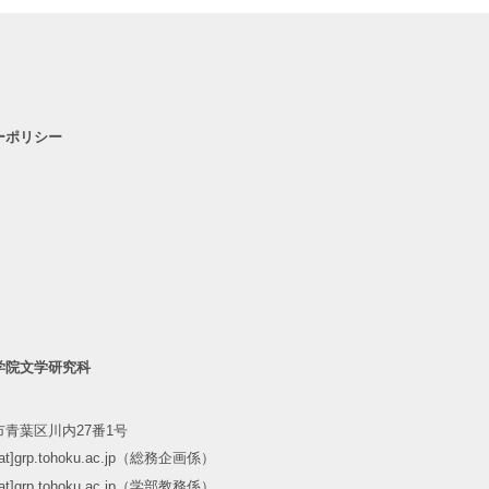
ーポリシー
学院文学研究科
青葉区川内27番1号
m[at]grp.tohoku.ac.jp（総務企画係）
m[at]grp.tohoku.ac.jp（学部教務係）