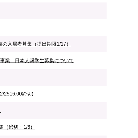
の入居者募集（提出期限1/17）
交流事業 日本人奨学生募集について
516:00締切)
）
（締切：1/6）