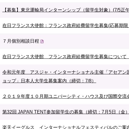
【募集】東北運輸局インターンシップ（留学生対象）(7/5正午
在日フランス大使館：フランス政府給費留学生募集(応募期限：9
７月個別相談日程
在日フランス大使館 フランス政府給費留学生募集について（出願
令和元年度 アスジャ・インターナショナル主催「アセアン
ョップ」日本人大学生募集案内（締切：7/8）
２０１９年度１０月期ユニバーシティ・ハウス及び国際交流会
第32回 JAPAN TENT参加留学生の募集（締切：7月5日（
楽天イーグルス インターナショナルフェスティバルのご案