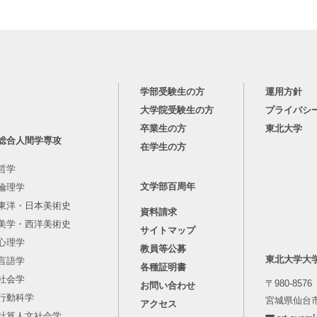
学部受験生の方
運用方針
大学院受験生の方
プライバシ
卒業生の方
東北大学
総合人間学専攻
在学生の方
哲学
文学部百周年
倫理学
東洋・日本美術史
資料請求
美学・西洋美術史
サイトマップ
心理学
教員等公募
東北大学大
言語学
各種証明書
社会学
〒980-8576
お問い合わせ
行動科学
宮城県仙台市
アクセス
計算人文社会学