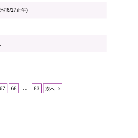
6/17正午)
）
…
67
68
83
次へ