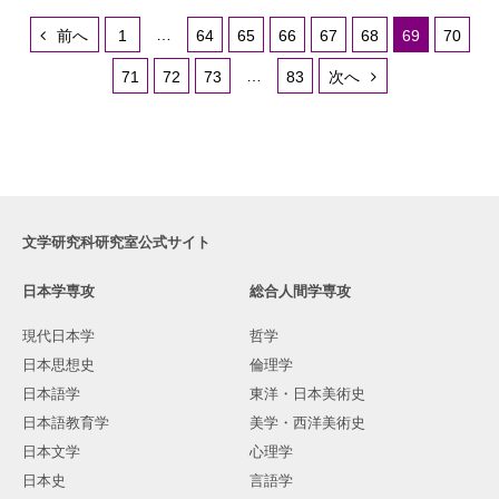
…
前へ
1
64
65
66
67
68
69
70
…
71
72
73
83
次へ
文学研究科研究室公式サイト
日本学専攻
総合人間学専攻
現代日本学
哲学
日本思想史
倫理学
日本語学
東洋・日本美術史
日本語教育学
美学・西洋美術史
日本文学
心理学
日本史
言語学