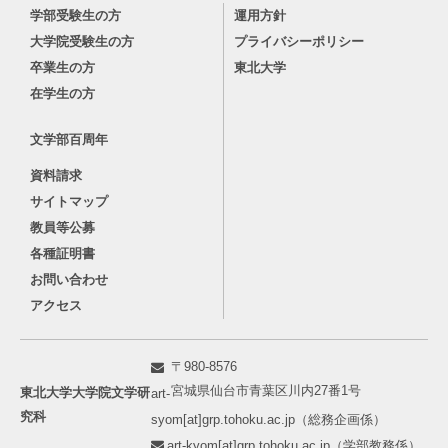
学部受験生の方
運用方針
大学院受験生の方
プライバシーポリシー
卒業生の方
東北大学
在学生の方
文学部百周年
資料請求
サイトマップ
教員等公募
各種証明書
お問い合わせ
アクセス
〒980-8576
宮城県仙台市青葉区川内27番1号
東北大学大学院文学研
art-
究科
syom[at]grp.tohoku.ac.jp（総務企画係）
art-kyom[at]grp.tohoku.ac.jp（学部教務係）