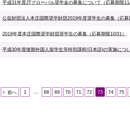
平成31年度JTグローバル奨学金の募集について（応募期限11/
公益財団法人本庄国際奨学財団2019年度奨学生の募集（応募期限
2019年度本庄国際奨学財団奨学生の募集（応募期限10/31）
平成30年度後期外国人留学生等特別課程(日本語)の実施につ
…
1
68
69
70
71
72
73
74
75
前へ