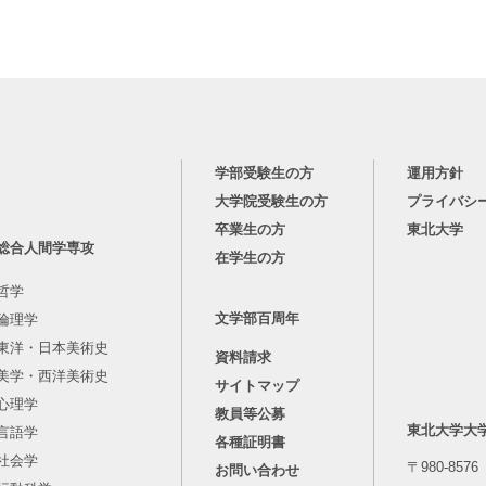
学部受験生の方
運用方針
大学院受験生の方
プライバシ
卒業生の方
東北大学
総合人間学専攻
在学生の方
哲学
文学部百周年
倫理学
東洋・日本美術史
資料請求
美学・西洋美術史
サイトマップ
心理学
教員等公募
東北大学大
言語学
各種証明書
社会学
〒980-8576
お問い合わせ