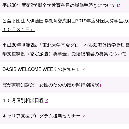
平成30年度第2学期全学教育科目の履修手続きについて
公益財団法人伊藤国際教育交流財団2019年度外国人奨学生
１０月３１日）
平成30年度第2回「東北大学基金グローバル萩海外留学奨励
学支援制度（協定派遣）奨学金」受給候補者の募集について
OASIS WELCOME WEEK!のお知らせ
霞が関特別講演・女性のための霞が関特別講演
１０月個別相談日程
キャリア支援プログラム後期セミナー