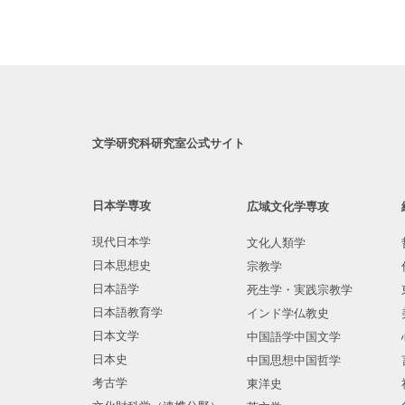
文学研究科研究室公式サイト
日本学専攻
広域文化学専攻
現代日本学
文化人類学
日本思想史
宗教学
日本語学
死生学・実践宗教学
日本語教育学
インド学仏教史
日本文学
中国語学中国文学
日本史
中国思想中国哲学
考古学
東洋史