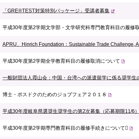
「GRE®TEST対策特別パッケージ」受講者募集
平成30年度第2学期文学部・文学研究科専門教育科目の履修
APRU、Hinrich Foundation：Sustainable Trade Challenge, Asi
平成30年度第2学期全学教育科目の履修取消について
一般財団法人霞山会：中国・台湾への派遣留学に係る奨学生の募集
博士・ポスドクのためのジョブフェア２０１８
平成30年度岐阜県選奨生奨学生の第2次募集（応募期限11/6
平成30年度第2学期専門教育科目の履修手続きについて