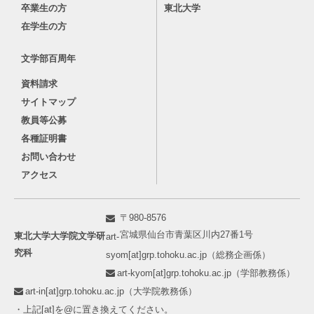
卒業生の方
東北大学
在学生の方
文学部百周年
資料請求
サイトマップ
教員等公募
各種証明書
お問い合わせ
アクセス
〒980-8576
宮城県仙台市青葉区川内27番1号
東北大学大学院文学研
art-
究科
syom[at]grp.tohoku.ac.jp（総務企画係）
art-kyom[at]grp.tohoku.ac.jp（学部教務係）
art-in[at]grp.tohoku.ac.jp（大学院教務係）
・上記[at]を@に置き換えてください。