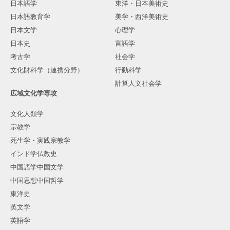
日本語学
東洋・日本美術史
日本語教育学
美学・西洋美術史
日本文学
心理学
日本史
言語学
考古学
社会学
文化財科学（連携分野）
行動科学
計算人文社会学
広域文化学専攻
文化人類学
宗教学
死生学・実践宗教学
インド学仏教史
中国語学中国文学
中国思想中国哲学
東洋史
英文学
英語学