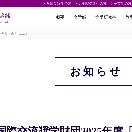
学部受験生の方
大学院受験生の方
卒業生の方
概要
文学部
文学研究科
教
募集（締切：2/10）
お知らせ
国際交流奨学財団2025年度