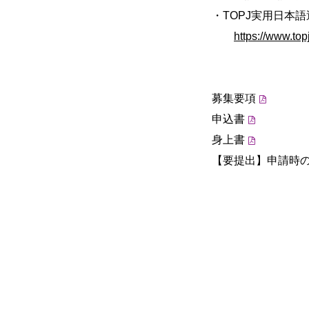
・TOPJ実用日本
https://www.topj
募集要項
申込書
身上書
【要提出】申請時