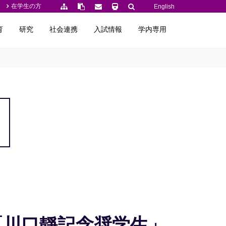
在学生の方
English
育
研究
社会連携
入試情報
学内専用
「川口靜記念奨学生」