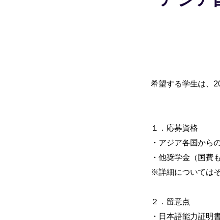
希望する学生は、2
１．応募資格
・アジア各国から
・他奨学金（国費
※詳細については
２．留意点
・日本語能力証明書