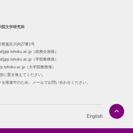
学院文学研究科
青葉区川内27番1号
m[at]grp.tohoku.ac.jp（総務企画係）
m[at]grp.tohoku.ac.jp（学部教務係）
at]grp.tohoku.ac.jp（大学院教務係）
]を@に置き換えてください。
クを推進中のため、メールでお問い合わせください。
English