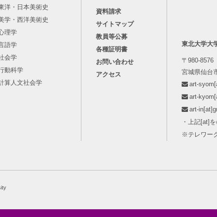
東洋・日本美術史
資料請求
美学・西洋美術史
サイトマップ
心理学
教員等公募
東北大学大
言語学
各種証明書
社会学
〒980-8576
お問い合わせ
行動科学
宮城県仙台市
アクセス
計算人文社会学
art-syo
art-kyo
art-in[
・上記[at
※テレワー
ity