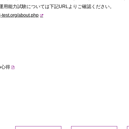
語運用能力試験については下記URLよりご
確認ください。
-test.org/
about.php
の心得