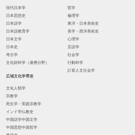
現代日本学
哲学
日本思想史
倫理学
日本語学
東洋・日本美術史
日本語教育学
美学・西洋美術史
日本文学
心理学
日本史
言語学
考古学
社会学
文化財科学（連携分野）
行動科学
計算人文社会学
広域文化学専攻
文化人類学
宗教学
死生学・実践宗教学
インド学仏教史
中国語学中国文学
中国思想中国哲学