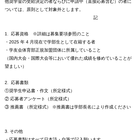
他奨学金の受給決定の者ならびに申請中（直接応募含む）の者に
ついては、原則として対象外とします。
記
1. 応募資格 ※詳細は募集要項参照のこと
・2025 年 4 月現在で学部生として在籍する者
・学友会体育部正規加盟団体に所属していること
（国内大会・国際大会等において優れた成績を修めていることが
望ましい）
2. 応募書類
①奨学生申込書・作文（所定様式）
② 応募者アンケート（所定様式）
③ 推薦書 （所定様式） ※推薦書は学部長名により作成ください
3. その他
・応募書類はすべて日本語・自筆で記入願います。