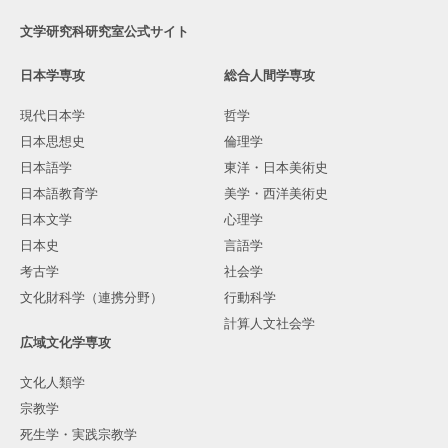
文学研究科研究室公式サイト
日本学専攻
総合人間学専攻
現代日本学
哲学
日本思想史
倫理学
日本語学
東洋・日本美術史
日本語教育学
美学・西洋美術史
日本文学
心理学
日本史
言語学
考古学
社会学
文化財科学（連携分野）
行動科学
計算人文社会学
広域文化学専攻
文化人類学
宗教学
死生学・実践宗教学