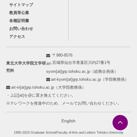
サイトマップ
教員等公募
各種証明書
お問い合わせ
アクセス
〒980-8576
宮城県仙台市青葉区川内27番1号
東北大学大学院文学研
art-
究科
syom[at]grp.tohoku.ac.jp（総務企画係）
art-kyom[at]grp.tohoku.ac.jp（学部教務係）
art-in[at]grp.tohoku.ac.jp（大学院教務係）
・上記[at]を@に置き換えてください。
※テレワークを推進中のため、メールでお問い合わせください。
English
1995-2023 Graduate School/Faculty of Arts and Letters Tohoku University