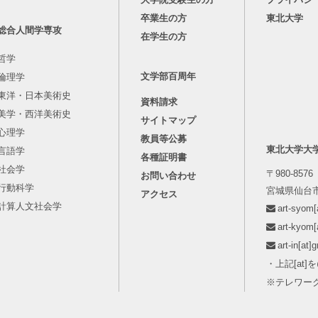
卒業生の方
東北大学
総合人間学専攻
在学生の方
哲学
文学部百周年
倫理学
東洋・日本美術史
資料請求
美学・西洋美術史
サイトマップ
心理学
教員等公募
東北大学大
言語学
各種証明書
社会学
〒980-8576
お問い合わせ
行動科学
宮城県仙台市
アクセス
計算人文社会学
art-syo
art-kyo
art-in[
・上記[at
※テレワー