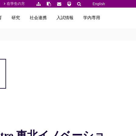
在学生の方
English
育
研究
社会連携
入試情報
学内専用
tre 東北イノベーショ