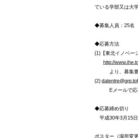
ている学部又は大学
◆募集人員：25名
◆応募方法
(1)【東北イノベ
http://www.ihe.
より、募集要項
(2)
datentre@grp.to
Eメールで応募
◆応募締め切り
平成30年3月15日
ポスター（場所変