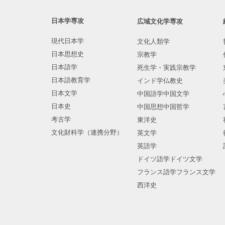
日本学専攻
広域文化学専攻
現代日本学
文化人類学
日本思想史
宗教学
日本語学
死生学・実践宗教学
日本語教育学
インド学仏教史
日本文学
中国語学中国文学
日本史
中国思想中国哲学
考古学
東洋史
文化財科学（連携分野）
英文学
英語学
ドイツ語学ドイツ文学
フランス語学フランス文学
西洋史