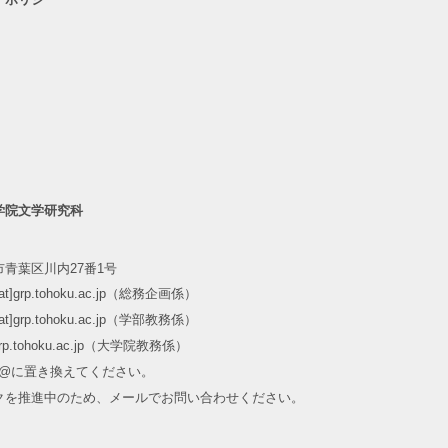
学院文学研究科
青葉区川内27番1号
m[at]grp.tohoku.ac.jp（総務企画係）
m[at]grp.tohoku.ac.jp（学部教務係）
at]grp.tohoku.ac.jp（大学院教務係）
]を@に置き換えてください。
クを推進中のため、メールでお問い合わせください。