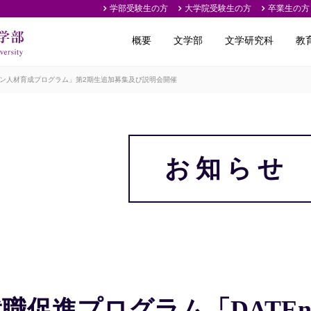
学部受験生の方
大学院受験生の方
卒業生の方
概要
文学部
文学研究科
教
ション人材育成プログラム」第2期生追加募集及び説明会開催
お知らせ
職促進プログラム「DATEn