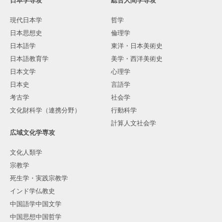
日本学専攻
総合人間学専攻
現代日本学
哲学
日本思想史
倫理学
日本語学
東洋・日本美術史
日本語教育学
美学・西洋美術史
日本文学
心理学
日本史
言語学
考古学
社会学
文化財科学（連携分野）
行動科学
計算人文社会学
広域文化学専攻
文化人類学
宗教学
死生学・実践宗教学
インド学仏教史
中国語学中国文学
中国思想中国哲学