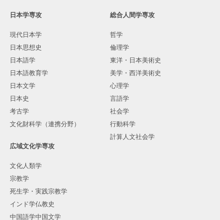
日本学専攻
総合人間学専攻
現代日本学
哲学
日本思想史
倫理学
日本語学
東洋・日本美術史
日本語教育学
美学・西洋美術史
日本文学
心理学
日本史
言語学
考古学
社会学
文化財科学（連携分野）
行動科学
計算人文社会学
広域文化学専攻
文化人類学
宗教学
死生学・実践宗教学
インド学仏教史
中国語学中国文学