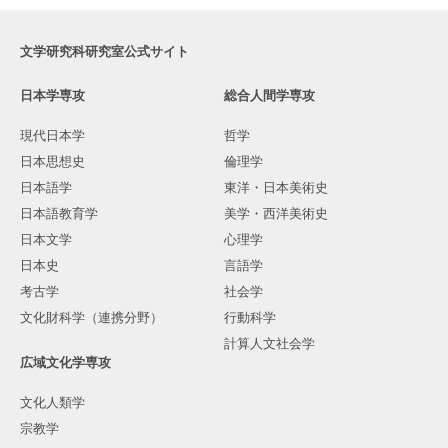
文学研究科研究室公式サイト
日本学専攻
総合人間学専攻
現代日本学
哲学
日本思想史
倫理学
日本語学
東洋・日本美術史
日本語教育学
美学・西洋美術史
日本文学
心理学
日本史
言語学
考古学
社会学
文化財科学（連携分野）
行動科学
計算人文社会学
広域文化学専攻
文化人類学
宗教学