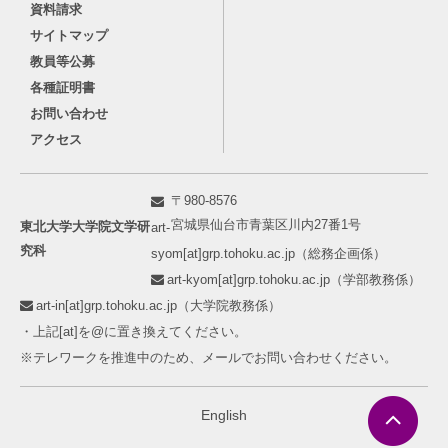
資料請求
サイトマップ
教員等公募
各種証明書
お問い合わせ
アクセス
〒980-8576
宮城県仙台市青葉区川内27番1号
東北大学大学院文学研
art-
究科
syom[at]grp.tohoku.ac.jp（総務企画係）
art-kyom[at]grp.tohoku.ac.jp（学部教務係）
art-in[at]grp.tohoku.ac.jp（大学院教務係）
・上記[at]を@に置き換えてください。
※テレワークを推進中のため、メールでお問い合わせください。
English