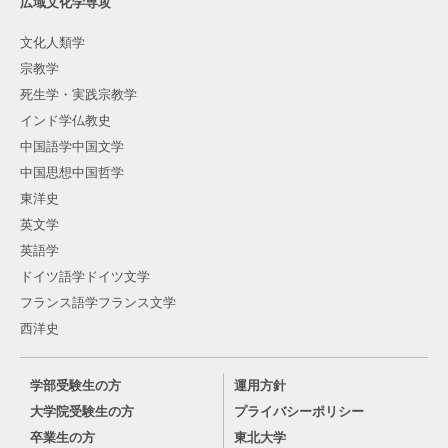
広域文化学専攻
文化人類学
宗教学
死生学・実践宗教学
インド学仏教史
中国語学中国文学
中国思想中国哲学
東洋史
英文学
英語学
ドイツ語学ドイツ文学
フランス語学フランス文学
西洋史
学部受験生の方
運用方針
大学院受験生の方
プライバシーポリシー
卒業生の方
東北大学