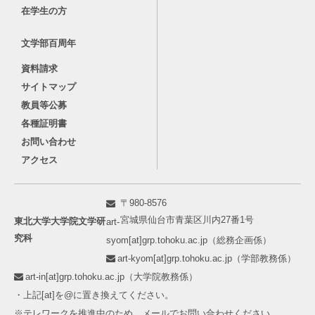
在学生の方
文学部百周年
資料請求
サイトマップ
教員等公募
各種証明書
お問い合わせ
アクセス
〒980-8576
宮城県仙台市青葉区川内27番1号
東北大学大学院文学研
art-
究科
syom[at]grp.tohoku.ac.jp（総務企画係）
art-kyom[at]grp.tohoku.ac.jp（学部教務係）
art-in[at]grp.tohoku.ac.jp（大学院教務係）
・上記[at]を@に置き換えてください。
※テレワークを推進中のため、メールでお問い合わせください。