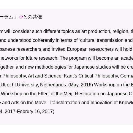
ーラム」
との共催
 will consider such different topics as art production, religion,
nd understood coherently in terms of “cultural transmission and
panese researchers and invited European researchers will hold 
networks for future research. The program will become an acad
ogether, and new methodologies for Japanese studies will be cr
 Philosophy, Art and Science: Kant’s Critical Philosophy, Ger
 Utrecht University, Netherlands. (May, 2016) Workshop on th
) Workshop on the Effect of the Meiji Restoration on Japanese 
and Arts on the Move: Transformation and Innovation of Knowl
4, 2017-Februry 16, 2017)