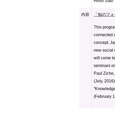
Hiroo Sato
内容
「知のフォ
This program
connected a
concept. Ja
new social 
will come t
seminars on
Paul Ziche,
(July, 2016
“Knowledge 
(February 1