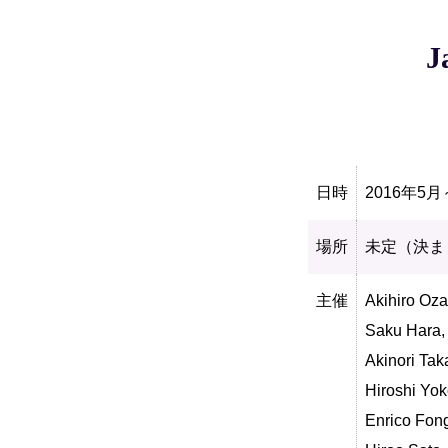
J
日時
2016年
場所
未定（決ま
主催
Akihiro Oza
Saku Hara,
Akinori Tak
Hiroshi Yo
Enrico Fon