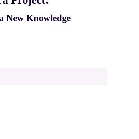
a Project:
f a New Knowledge