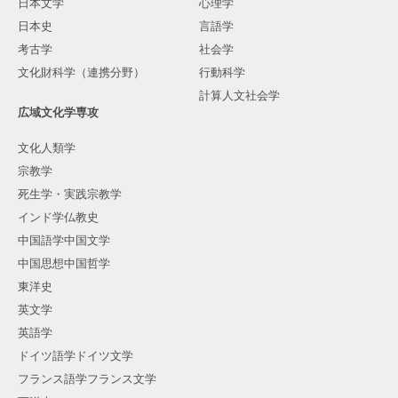
日本文学
心理学
日本史
言語学
考古学
社会学
文化財科学（連携分野）
行動科学
計算人文社会学
広域文化学専攻
文化人類学
宗教学
死生学・実践宗教学
インド学仏教史
中国語学中国文学
中国思想中国哲学
東洋史
英文学
英語学
ドイツ語学ドイツ文学
フランス語学フランス文学