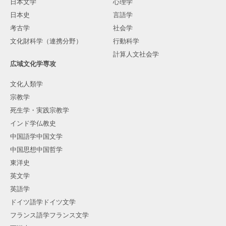
日本文学
心理学
日本史
言語学
考古学
社会学
文化財科学（連携分野）
行動科学
計算人文社会学
広域文化学専攻
文化人類学
宗教学
死生学・実践宗教学
インド学仏教史
中国語学中国文学
中国思想中国哲学
東洋史
英文学
英語学
ドイツ語学ドイツ文学
フランス語学フランス文学