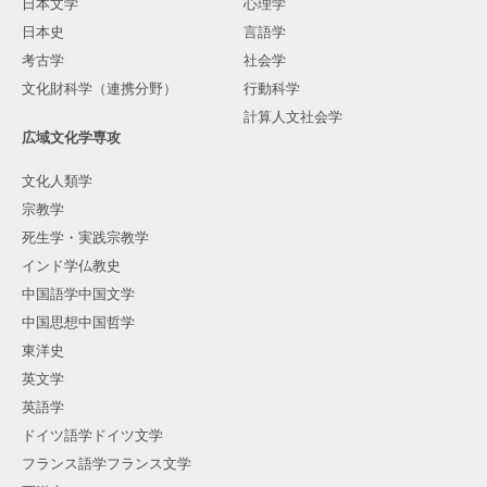
日本文学
心理学
日本史
言語学
考古学
社会学
文化財科学（連携分野）
行動科学
計算人文社会学
広域文化学専攻
文化人類学
宗教学
死生学・実践宗教学
インド学仏教史
中国語学中国文学
中国思想中国哲学
東洋史
英文学
英語学
ドイツ語学ドイツ文学
フランス語学フランス文学