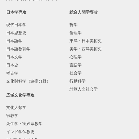
日本学専攻
総合人間学専攻
現代日本学
哲学
日本思想史
倫理学
日本語学
東洋・日本美術史
日本語教育学
美学・西洋美術史
日本文学
心理学
日本史
言語学
考古学
社会学
文化財科学（連携分野）
行動科学
計算人文社会学
広域文化学専攻
文化人類学
宗教学
死生学・実践宗教学
インド学仏教史