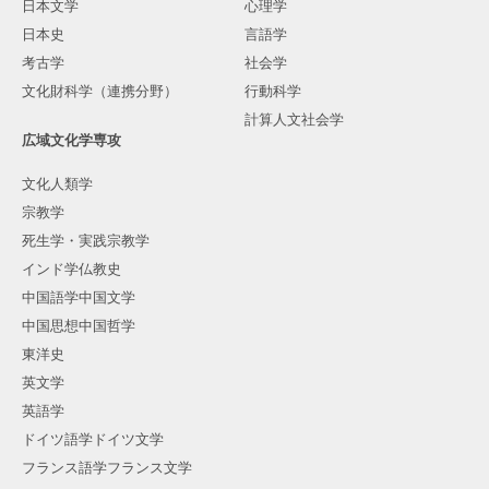
日本文学
心理学
日本史
言語学
考古学
社会学
文化財科学（連携分野）
行動科学
計算人文社会学
広域文化学専攻
文化人類学
宗教学
死生学・実践宗教学
インド学仏教史
中国語学中国文学
中国思想中国哲学
東洋史
英文学
英語学
ドイツ語学ドイツ文学
フランス語学フランス文学