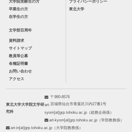
大学院受験生の方
プライバシーポリシー
卒業生の方
東北大学
在学生の方
文学部百周年
資料請求
サイトマップ
教員等公募
各種証明書
お問い合わせ
アクセス
〒980-8576
宮城県仙台市青葉区川内27番1号
東北大学大学院文学研
art-
究科
syom[at]grp.tohoku.ac.jp（総務企画係）
art-kyom[at]grp.tohoku.ac.jp（学部教務係）
art-in[at]grp.tohoku.ac.jp（大学院教務係）