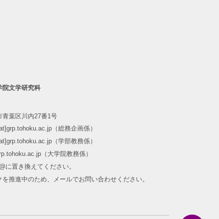
学院文学研究科
青葉区川内27番1号
m[at]grp.tohoku.ac.jp（総務企画係）
m[at]grp.tohoku.ac.jp（学部教務係）
at]grp.tohoku.ac.jp（大学院教務係）
]を@に置き換えてください。
クを推進中のため、メールでお問い合わせください。