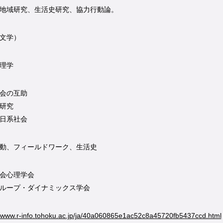
地域研究、生活史研究、協力行動論。
文学）
理学
会の互助
研究
日系社会
動、フィールドワーク、生活史
会心理学会
ループ・ダイナミックス学会
//www.r-info.tohoku.ac.jp/ja/40a060865e1ac52c8a45720fb5437ccd.html