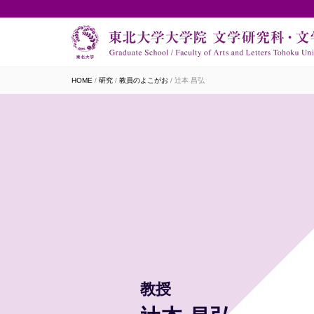
HOME
研究
教員のよこがお
辻本 昌弘
教授