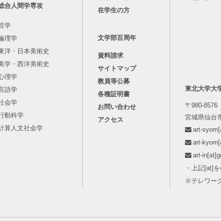
総合人間学専攻
在学生の方
哲学
文学部百周年
倫理学
東洋・日本美術史
資料請求
美学・西洋美術史
サイトマップ
心理学
教員等公募
東北大学大
言語学
各種証明書
社会学
〒980-8576
お問い合わせ
行動科学
宮城県仙台市
アクセス
計算人文社会学
art-syo
art-kyo
art-in[
・上記[at
※テレワー