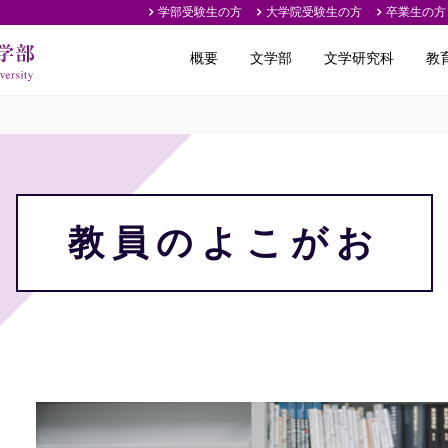
学部受験生の方
大学院受験生の方
卒業生の方
概要
文学部
文学研究科
教
教員のよこがお