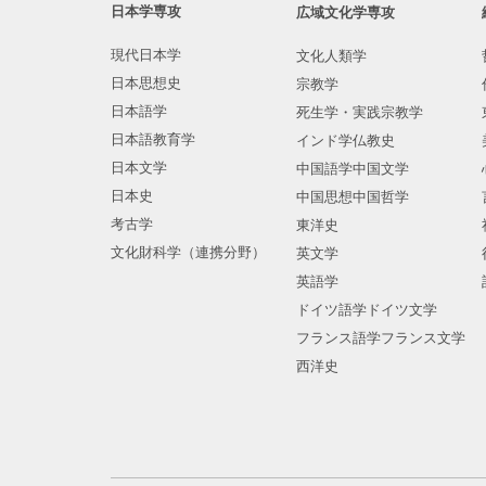
日本学専攻
広域文化学専攻
現代日本学
文化人類学
日本思想史
宗教学
日本語学
死生学・実践宗教学
日本語教育学
インド学仏教史
日本文学
中国語学中国文学
日本史
中国思想中国哲学
考古学
東洋史
文化財科学（連携分野）
英文学
英語学
ドイツ語学ドイツ文学
フランス語学フランス文学
西洋史