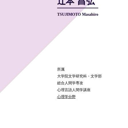
辻本 昌弘
TSUJIMOTO Masahiro
所属
大学院文学研究科・文学部
総合人間学専攻
心理言語人間学講座
心理学分野