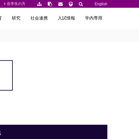
在学生の方
English
育
研究
社会連携
入試情報
学内専用
名