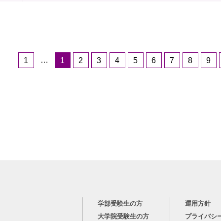
…
1
1
2
3
4
5
6
7
8
9
学部受験生の方
運用方針
大学院受験生の方
プライバシ