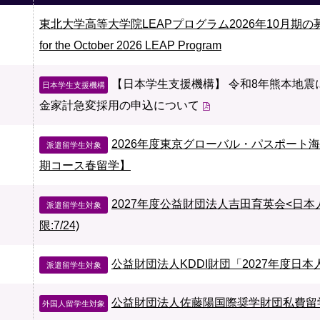
東北大学高等大学院LEAPプログラム2026年10月期の募集につい
for the October 2026 LEAP Program
【日本学生支援機構】 令和8年熊本地
日本学生支援機構
金家計急変採用の申込について
2026年度東京グローバル・パスポート
派遣留学生対象
期コース春留学】
2027年度公益財団法人吉田育英会<日
派遣留学生対象
限:7/24)
公益財団法人KDDI財団「2027年度日本
派遣留学生対象
公益財団法人佐藤陽国際奨学財団私費留学
外国人留学生対象