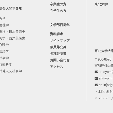
卒業生の方
東北大学
総合人間学専攻
在学生の方
哲学
文学部百周年
倫理学
東洋・日本美術史
資料請求
美学・西洋美術史
サイトマップ
心理学
教員等公募
東北大学大
言語学
各種証明書
社会学
〒980-8576
お問い合わせ
行動科学
宮城県仙台市
アクセス
計算人文社会学
art-syo
art-kyo
art-in[
・上記[at
※テレワー