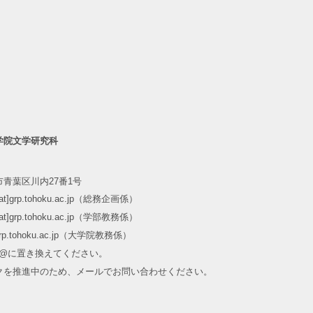
学院文学研究科
青葉区川内27番1号
m[at]grp.tohoku.ac.jp（総務企画係）
m[at]grp.tohoku.ac.jp（学部教務係）
at]grp.tohoku.ac.jp（大学院教務係）
]を@に置き換えてください。
クを推進中のため、メールでお問い合わせください。