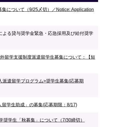
て（9/25〆切）／Notice: Application
震による貸与奨学金緊急・応急採用及び給付奨学
海外留学支援制度派遣留学生募集について：【短
本人派遣留学プログラム>奨学生募集(応募期
人留学生助成」の募集(応募期限：8/17)
奨学生「秋募集」について（7/30締切）