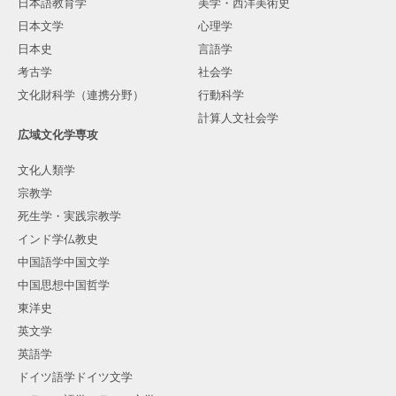
日本語教育学
美学・西洋美術史
日本文学
心理学
日本史
言語学
考古学
社会学
文化財科学（連携分野）
行動科学
計算人文社会学
広域文化学専攻
文化人類学
宗教学
死生学・実践宗教学
インド学仏教史
中国語学中国文学
中国思想中国哲学
東洋史
英文学
英語学
ドイツ語学ドイツ文学