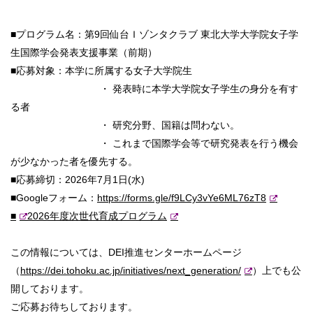
■プログラム名：第9回仙台Ｉゾンタクラブ 東北⼤学⼤学院⼥⼦
学
⽣国際学会発表⽀援事業（前期）
■応募対象：本学に所属する⼥⼦⼤学院⽣
・ 発表時に本学大学院女子学生の身分を有す
る者
・ 研究分野、国籍は問わない。
・ これまで国際学会等で研究発表を行う機会
が少なかった者を優先す
る。
■応募締切：2026年7⽉1⽇(水)
■Googleフォーム：
https://forms.gle/
f9LCy3vYe6ML76zT8
■
2026年度次世代育成プログラム
この情報については、DEI推進センターホームページ
（
https://dei.tohoku.ac.jp/
initiatives/next_generation/
）
上でも公
開しております。
ご応募お待ちしております。