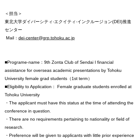
＜担当＞
東北⼤学ダイバーシティ‧エクイティ‧インクルージョン(
DEI)推進
センター
Mail：
dei-center@grp.tohoku.
ac.jp
■Programe-name：9th Zonta Club of Sendai I financial
assistance for overseas academic presentations by Tohoku
University female grad students（1st term）
■Eligibility to Application： Female graduate students enrolled at
Tohoku University
・The applicant must have this status at the time of attending the
conference in question.
・There are no requirements pertaining to nationality or field of
research.
・Preference will be given to applicants with little prior experience