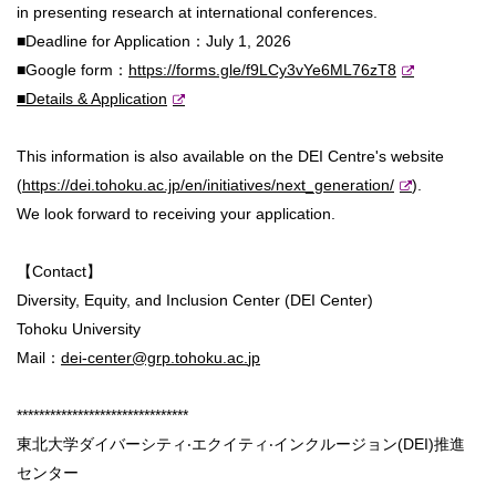
in presenting research at international conferences.
■Deadline for Application：July 1, 2026
■Google form：
https://forms.gle/
f9LCy3vYe6ML76zT8
■Details & Application
This information is also available on the DEI Centre's website
(
https://dei.tohoku.ac.jp/en/
initiatives/next_generation/
).
We look forward to receiving your application.
【Contact】
Diversity, Equity, and Inclusion Center (DEI Center)
Tohoku University
Mail：
dei-center@grp.tohoku.ac.
jp
******************************
*
東北⼤学ダイバーシティ‧エクイティ‧インクルージョン(
DEI)推進
センター