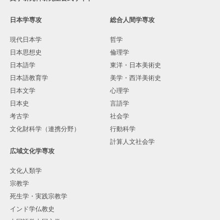
日本学専攻
総合人間学専攻
現代日本学
哲学
日本思想史
倫理学
日本語学
東洋・日本美術史
日本語教育学
美学・西洋美術史
日本文学
心理学
日本史
言語学
考古学
社会学
文化財科学（連携分野）
行動科学
計算人文社会学
広域文化学専攻
文化人類学
宗教学
死生学・実践宗教学
インド学仏教史