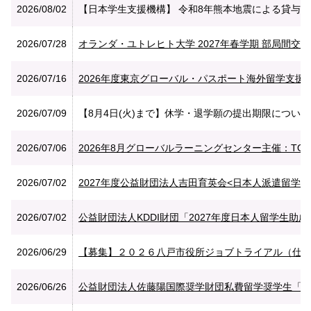
2026/08/02
【日本学生支援機構】 令和8年熊本地震による貸与
2026/07/28
オランダ・ユトレヒト大学 2027年春学期 部局間交流
2026/07/16
2026年度東京グローバル・パスポート海外留学支
2026/07/09
【8月4日(火)まで】休学・退学願の提出期限について
2026/07/06
2026年8月グローバルラーニングセンター主催：TOE
2026/07/02
2027年度公益財団法人吉田育英会<日本人派遣留学プロ
2026/07/02
公益財団法人KDDI財団「2027年度日本人留学生助成」
2026/06/29
【募集】２０２６八戸市役所ジョブトライアル（仕事体
2026/06/26
公益財団法人佐藤陽国際奨学財団私費留学奨学生「秋募