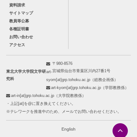
資料請求
サイトマップ
教員等公募
各種証明書
お問い合わせ
アクセス
〒980-8576
宮城県仙台市青葉区川内27番1号
東北大学大学院文学研
art-
究科
syom[at]grp.tohoku.ac.jp（総務企画係）
art-kyom[at]grp.tohoku.ac.jp（学部教務係）
art-in[at]grp.tohoku.ac.jp（大学院教務係）
・上記[at]を@に置き換えてください。
※テレワークを推進中のため、メールでお問い合わせください。
English