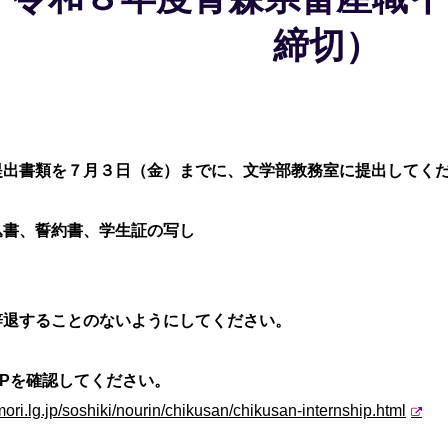
締切）
提出書類を７月３日（金）までに、文学部教務室
に提出してく
込書、誓約書、学生証の写し
退することのないようにしてください。
Pを確認してください。
ori.lg.jp/
soshiki/nourin/chikusan/
chikusan-internship.html