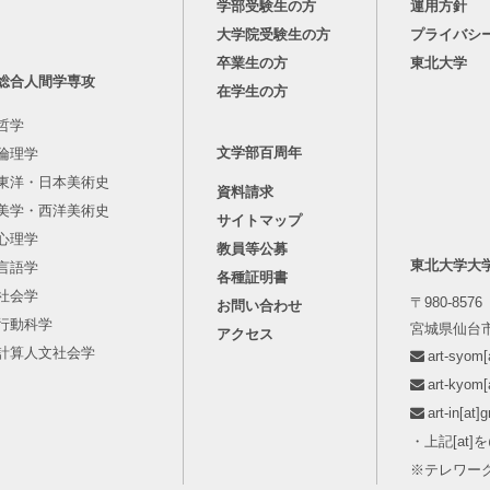
学部受験生の方
運用方針
大学院受験生の方
プライバシ
卒業生の方
東北大学
総合人間学専攻
在学生の方
哲学
文学部百周年
倫理学
東洋・日本美術史
資料請求
美学・西洋美術史
サイトマップ
心理学
教員等公募
東北大学大
言語学
各種証明書
社会学
〒980-8576
お問い合わせ
行動科学
宮城県仙台市
アクセス
計算人文社会学
art-syo
art-kyo
art-in[
・上記[at
※テレワー