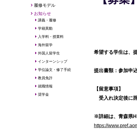
履修モデル
お知らせ
講義・履修
学籍異動
入学料・授業料
海外留学
希望する学生は、
外国人留学生
インターンシップ
学位論文・修了手続
提出書類：参加申
教員免許
就職情報
【留意事項】
奨学金
受入れ決定後に辞
※詳細は、青森県H
https://www.pref.aom