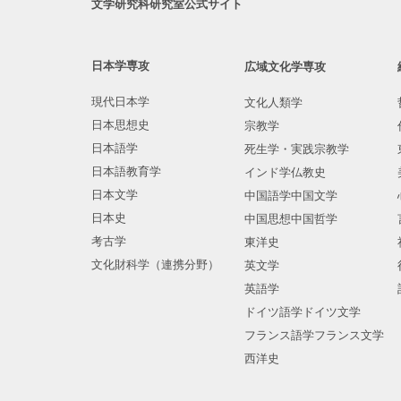
文学研究科研究室公式サイト
日本学専攻
広域文化学専攻
現代日本学
文化人類学
日本思想史
宗教学
日本語学
死生学・実践宗教学
日本語教育学
インド学仏教史
日本文学
中国語学中国文学
日本史
中国思想中国哲学
考古学
東洋史
文化財科学（連携分野）
英文学
英語学
ドイツ語学ドイツ文学
フランス語学フランス文学
西洋史