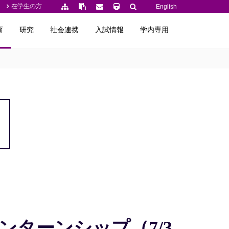
在学生の方
English
育
研究
社会連携
入試情報
学内専用
ターンシップ（7/3