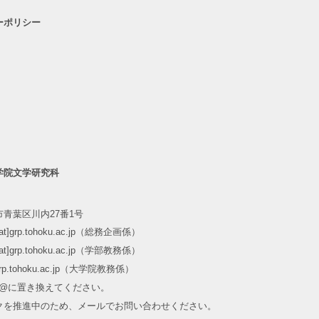
ーポリシー
学院文学研究科
青葉区川内27番1号
m[at]grp.tohoku.ac.jp（総務企画係）
m[at]grp.tohoku.ac.jp（学部教務係）
at]grp.tohoku.ac.jp（大学院教務係）
]を@に置き換えてください。
クを推進中のため、メールでお問い合わせください。