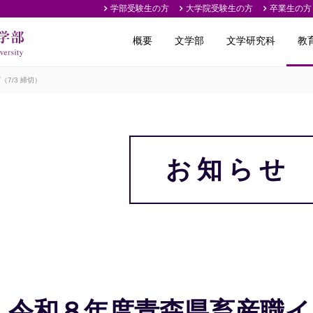
学部受験生の方
大学院受験生の方
卒業生の方
概要
文学部
文学研究科
教
7/3 締切）
お知らせ
】令和８年度青森県畜産職イン