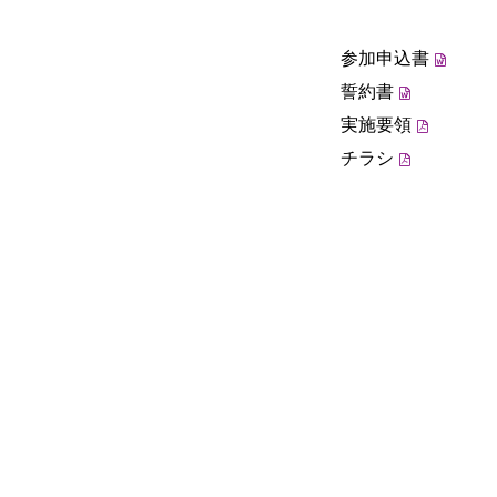
参加申込書
誓約書
実施要領
チラシ