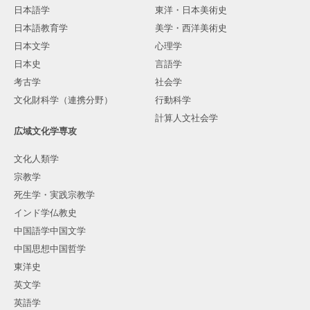
日本語学
東洋・日本美術史
日本語教育学
美学・西洋美術史
日本文学
心理学
日本史
言語学
考古学
社会学
文化財科学（連携分野）
行動科学
計算人文社会学
広域文化学専攻
文化人類学
宗教学
死生学・実践宗教学
インド学仏教史
中国語学中国文学
中国思想中国哲学
東洋史
英文学
英語学