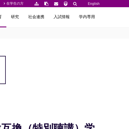
在学生の方
English
育
研究
社会連携
入試情報
学内専用
位互換（特別聴講）学