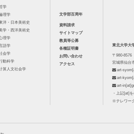
哲学
文学部百周年
倫理学
東洋・日本美術史
資料請求
美学・西洋美術史
サイトマップ
心理学
教員等公募
東北大学大
言語学
各種証明書
社会学
〒980-8576
お問い合わせ
行動科学
宮城県仙台市
アクセス
計算人文社会学
art-syo
art-kyo
art-in[
・上記[at
※テレワー
ity