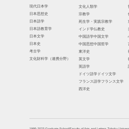
現代日本学
文化人類学
日本思想史
宗教学
日本語学
死生学・実践宗教学
日本語教育学
インド学仏教史
日本文学
中国語学中国文学
日本史
中国思想中国哲学
考古学
東洋史
文化財科学（連携分野）
英文学
英語学
ドイツ語学ドイツ文学
フランス語学フランス文学
西洋史
1995-2023 Graduate School/Faculty of Arts and Letters Tohoku Univers