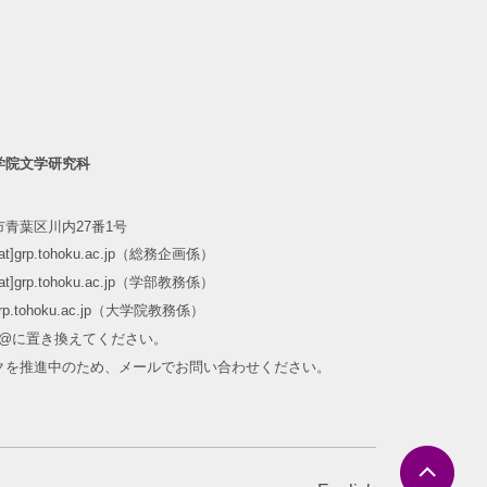
学院文学研究科
青葉区川内27番1号
m[at]grp.tohoku.ac.jp（総務企画係）
m[at]grp.tohoku.ac.jp（学部教務係）
at]grp.tohoku.ac.jp（大学院教務係）
]を@に置き換えてください。
クを推進中のため、メールでお問い合わせください。