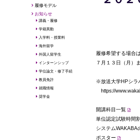
履修モデル
お知らせ
講義・履修
学籍異動
入学料・授業料
海外留学
履修希望する場合
外国人留学生
７月１３日（月）
インターンシップ
学位論文・修了手続
教員免許
※放送大学HPシラ
就職情報
https://www.wakaba
奨学金
開講科目一覧
単位認定試験時間
システムWAKABA
ポスター