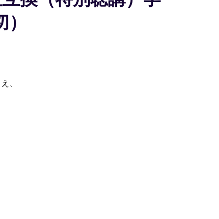
切）
うえ、