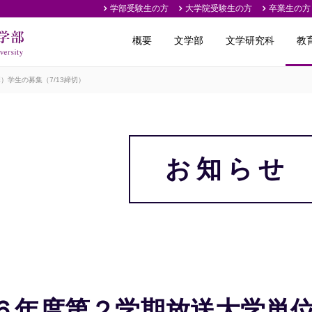
学部受験生の方
大学院受験生の方
卒業生の方
概要
文学部
文学研究科
教
学生の募集（7/13締切）
お知らせ
６年度第２学期放送大学単