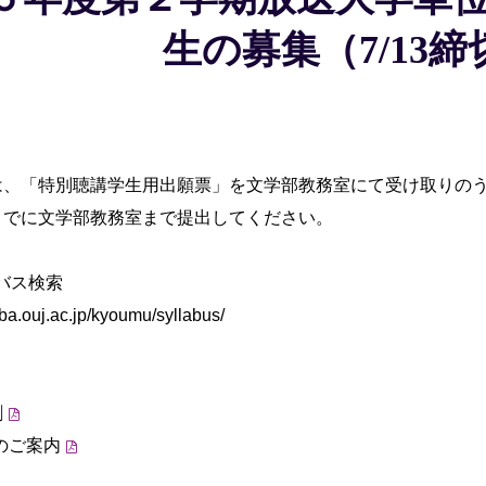
生の募集（7/13締
は、「特別聴講学生用出願票」を文学部教務室にて受け取りの
までに文学部教務室まで提出してください。
バス検索
.ouj.ac.jp/kyoumu/syllabus/
割
のご案内