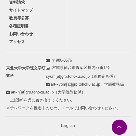
資料請求
サイトマップ
教員等公募
各種証明書
お問い合わせ
アクセス
〒980-8576
宮城県仙台市青葉区川内27番1号
東北大学大学院文学研
art-
究科
syom[at]grp.tohoku.ac.jp（総務企画係）
art-kyom[at]grp.tohoku.ac.jp（学部教務係）
art-in[at]grp.tohoku.ac.jp（大学院教務係）
・上記[at]を@に置き換えてください。
※テレワークを推進中のため、メールでお問い合わせください。
English