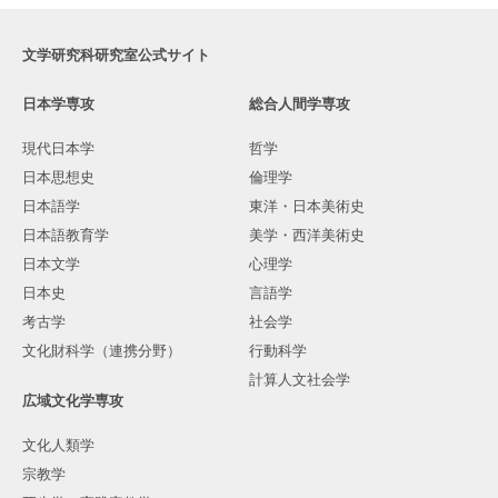
文学研究科研究室公式サイト
日本学専攻
総合人間学専攻
現代日本学
哲学
日本思想史
倫理学
日本語学
東洋・日本美術史
日本語教育学
美学・西洋美術史
日本文学
心理学
日本史
言語学
考古学
社会学
文化財科学（連携分野）
行動科学
計算人文社会学
広域文化学専攻
文化人類学
宗教学