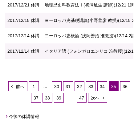
2017/12/21
休講
地理歴史科教育法Ⅰ(初澤敏生 講師)(12/21 1講
2017/12/15
休講
ヨーロッパ史基礎講読(小野善彦 教授)(12/15 2
2017/12/14
休講
ヨーロッパ史概論 (浅岡善治 准教授)(12/14 2講
2017/12/14
休講
イタリア語 (フォンガロエンリコ 准教授)(12/14
…
前へ
1
30
31
32
33
34
35
36
…
37
38
39
47
次へ
今後の休講情報