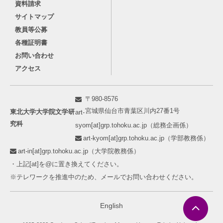
資料請求
サイトマップ
教員等公募
各種証明書
お問い合わせ
アクセス
〒980-8576
宮城県仙台市青葉区川内27番1号
東北大学大学院文学研
art-
究科
syom[at]grp.tohoku.ac.jp（総務企画係）
art-kyom[at]grp.tohoku.ac.jp（学部教務係）
art-in[at]grp.tohoku.ac.jp（大学院教務係）
・上記[at]を@に置き換えてください。
※テレワークを推進中のため、メールでお問い合わせください。
English