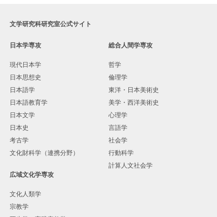
文学研究科研究室公式サイト
日本学専攻
総合人間学専攻
現代日本学
哲学
日本思想史
倫理学
日本語学
東洋・日本美術史
日本語教育学
美学・西洋美術史
日本文学
心理学
日本史
言語学
考古学
社会学
文化財科学（連携分野）
行動科学
計算人文社会学
広域文化学専攻
文化人類学
宗教学