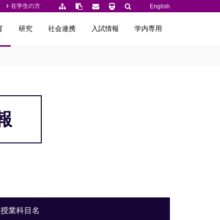
在学生の方
English
育
研究
社会連携
入試情報
学内専用
報
授業科目名