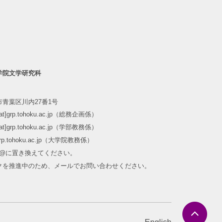
学院文学研究科
青葉区川内27番1号
m[at]grp.tohoku.ac.jp（総務企画係）
m[at]grp.tohoku.ac.jp（学部教務係）
at]grp.tohoku.ac.jp（大学院教務係）
]を@に置き換えてください。
クを推進中のため、メールでお問い合わせください。