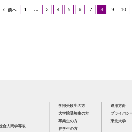
…
1
3
4
5
6
7
8
9
10
前へ
学部受験生の方
運用方針
大学院受験生の方
プライバシ
卒業生の方
東北大学
総合人間学専攻
在学生の方