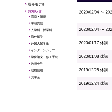
履修モデル
お知らせ
2020/02/04
202
講義・履修
学籍異動
2020/02/04
202
入学料・授業料
海外留学
2020/01/17
休講
外国人留学生
インターンシップ
2020/01/08
休講
学位論文・修了手続
教員免許
2019/12/25
休講
就職情報
奨学金
2019/12/24
休講