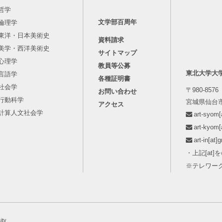
哲学
文学部百周年
倫理学
東洋・日本美術史
資料請求
美学・西洋美術史
サイトマップ
心理学
教員等公募
東北大学大
言語学
各種証明書
社会学
〒980-8576
お問い合わせ
行動科学
宮城県仙台市
アクセス
計算人文社会学
art-syo
art-kyo
art-in[
・上記[at
※テレワー
ity