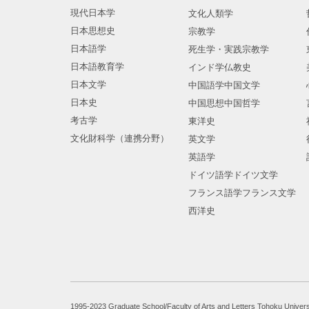
現代日本学
文化人類学
日本思想史
宗教学
日本語学
死生学・実践宗教学
日本語教育学
インド学仏教史
日本文学
中国語学中国文学
日本史
中国思想中国哲学
考古学
東洋史
文化財科学（連携分野）
英文学
英語学
ドイツ語学ドイツ文学
フランス語学フランス文学
西洋史
1995-2023 Graduate School/Faculty of Arts and Letters Tohoku Univers