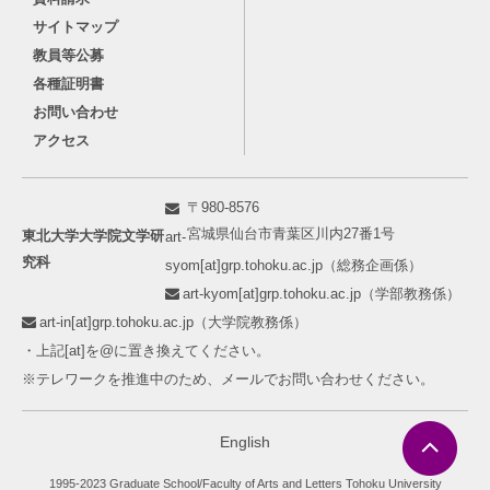
サイトマップ
教員等公募
各種証明書
お問い合わせ
アクセス
〒980-8576
宮城県仙台市青葉区川内27番1号
東北大学大学院文学研
art-
究科
syom[at]grp.tohoku.ac.jp（総務企画係）
art-kyom[at]grp.tohoku.ac.jp（学部教務係）
art-in[at]grp.tohoku.ac.jp（大学院教務係）
・上記[at]を@に置き換えてください。
※テレワークを推進中のため、メールでお問い合わせください。
English
1995-2023 Graduate School/Faculty of Arts and Letters Tohoku University