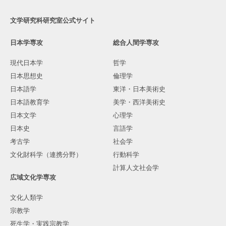
文学研究科研究室公式サイト
日本学専攻
総合人間学専攻
現代日本学
哲学
日本思想史
倫理学
日本語学
東洋・日本美術史
日本語教育学
美学・西洋美術史
日本文学
心理学
日本史
言語学
考古学
社会学
文化財科学（連携分野）
行動科学
計算人文社会学
広域文化学専攻
文化人類学
宗教学
死生学・実践宗教学