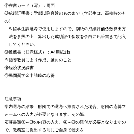
⑦在留カード（写）：両面
⑧成績証明書：学部以降直近のものまで（学部生は、高校時のも
の）
※留学生課選考で使用しますので、別紙の成績評価係数算出方
法を参照の上、算出した成績評価係数を余白に鉛筆書きで記入
してください。
⑨推薦書（任意様式）：A4用紙1枚
※指導教員により作成、厳封のこと
⑩経済状況調書
⑪民間奨学金申請時の心得
注意事項
学内選考の結果、財団での選考へ推薦された場合、財団の応募フ
ォームへの入力が必要となります。その際、
応募書類①～③の内容の入力、④～⑧の添付が必要となりますの
で、教務室に提出する前にご自身で控えを