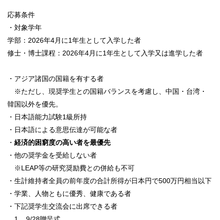
応募条件
・対象学年
学部：2026年4月に1年生として入学した者
修士・博士課程：2026年4月に1年生として入学又は進学した者
・アジア諸国の国籍を有する者
※ただし、現奨学生との国籍バランスを考慮し、中国・台湾・
韓国以外を優先。
・日本語能力試験1級所持
・日本語による意思伝達が可能な者
・
経済的困窮度の高い者を最優先
・他の奨学金を受給しない者
※LEAP等の研究奨励費との併給も不可
・生計維持者全員の前年度の合計所得が日本円で500万円相当以下
・学業、人物ともに優秀、健康である者
・下記奨学生交流会に出席できる者
1 9/28贈呈式