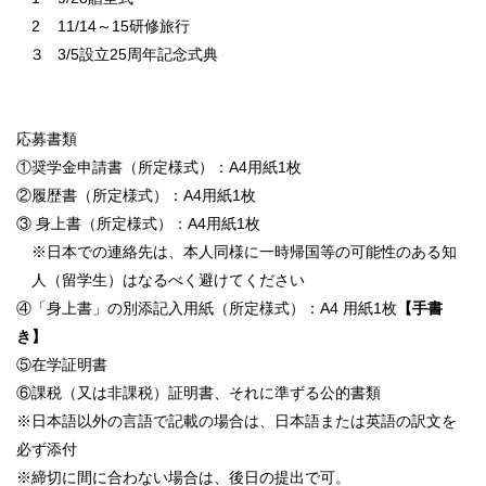
2 11/14～15研修旅行
３ 3/5設立25周年記念式典
応募書類
①奨学金申請書（所定様式）：A4用紙1枚
②履歴書（所定様式）：A4用紙1枚
③ 身上書（所定様式）：A4用紙1枚
※日本での連絡先は、本人同様に一時帰国等の可能性のある知
人（留学生）はなるべく避けてください
④「身上書」の別添記入用紙（所定様式）：A4 用紙1枚
【手書
き】
⑤在学証明書
⑥課税（又は非課税）証明書、それに準ずる公的書類
※日本語以外の言語で記載の場合は、日本語または英語の訳文を
必ず添付
※締切に間に合わない場合は、後日の提出で可。