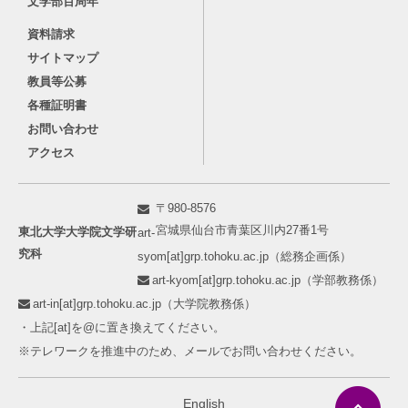
文学部百周年
資料請求
サイトマップ
教員等公募
各種証明書
お問い合わせ
アクセス
〒980-8576
宮城県仙台市青葉区川内27番1号
東北大学大学院文学研
art-
究科
syom[at]grp.tohoku.ac.jp（総務企画係）
art-kyom[at]grp.tohoku.ac.jp（学部教務係）
art-in[at]grp.tohoku.ac.jp（大学院教務係）
・上記[at]を@に置き換えてください。
※テレワークを推進中のため、メールでお問い合わせください。
English