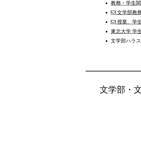
教務・学生関
文学部教
授業、学
東北大学 学
文学部ハラスメ
文学部・