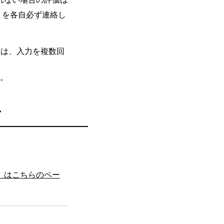
とを各自必ず連絡し
合は、入力を複数回
ん。
て
）はこちらのペー