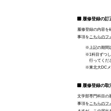
履修登録の訂
履修登録の内容を確
事項を
こちらのフ
上記の期間
1科目ずつ
行ってくだ
東北大DC
履修登録の取
文学部専門科目の履
事項を
こちらのフ
ますが、この届出