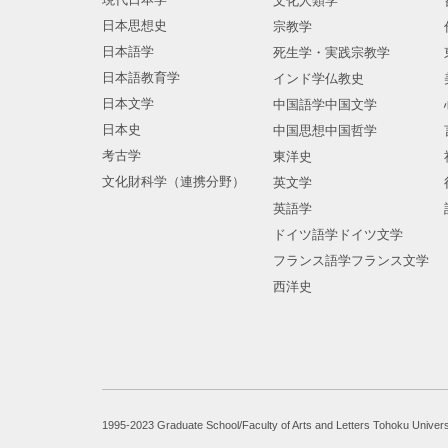
文化人類学
日本思想史
宗教学
日本語学
死生学・実践宗教学
日本語教育学
インド学仏教史
日本文学
中国語学中国文学
日本史
中国思想中国哲学
考古学
東洋史
文化財科学（連携分野）
英文学
英語学
ドイツ語学ドイツ文学
フランス語学フランス文学
西洋史
1995-2023 Graduate School/Faculty of Arts and Letters Tohoku Univers