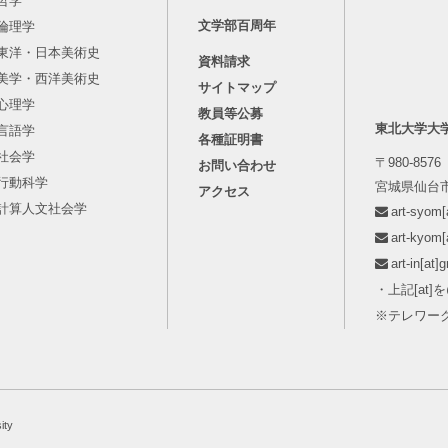
哲学
文学部百周年
倫理学
東洋・日本美術史
資料請求
美学・西洋美術史
サイトマップ
心理学
教員等公募
東北大学大
言語学
各種証明書
社会学
〒980-8576
お問い合わせ
行動科学
宮城県仙台市
アクセス
計算人文社会学
art-syo
art-kyo
art-in[
・上記[at
※テレワー
ity