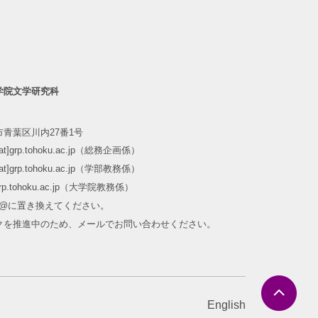
学院文学研究科
青葉区川内27番1号
m[at]grp.tohoku.ac.jp（総務企画係）
m[at]grp.tohoku.ac.jp（学部教務係）
at]grp.tohoku.ac.jp（大学院教務係）
]を@に置き換えてください。
クを推進中のため、メールでお問い合わせください。
English