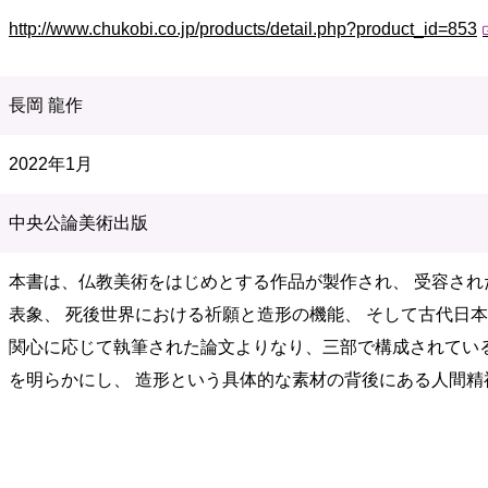
http://www.chukobi.co.jp/products/detail.php?product_id=853
長岡 龍作
2022年1月
中央公論美術出版
本書は、仏教美術をはじめとする作品が製作され、 受容され
表象、 死後世界における祈願と造形の機能、 そして古代日
関心に応じて執筆された論文よりなり、三部で構成されてい
を明らかにし、 造形という具体的な素材の背後にある人間