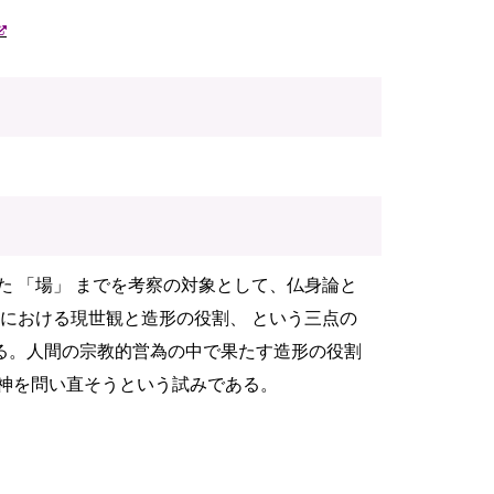
た 「場」 までを考察の対象として、仏身論と
本における現世観と造形の役割、 という三点の
る。人間の宗教的営為の中で果たす造形の役割
精神を問い直そうという試みである。