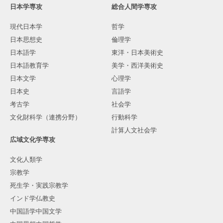
日本学専攻
総合人間学専攻
現代日本学
哲学
日本思想史
倫理学
日本語学
東洋・日本美術史
日本語教育学
美学・西洋美術史
日本文学
心理学
日本史
言語学
考古学
社会学
文化財科学（連携分野）
行動科学
計算人文社会学
広域文化学専攻
文化人類学
宗教学
死生学・実践宗教学
インド学仏教史
中国語学中国文学