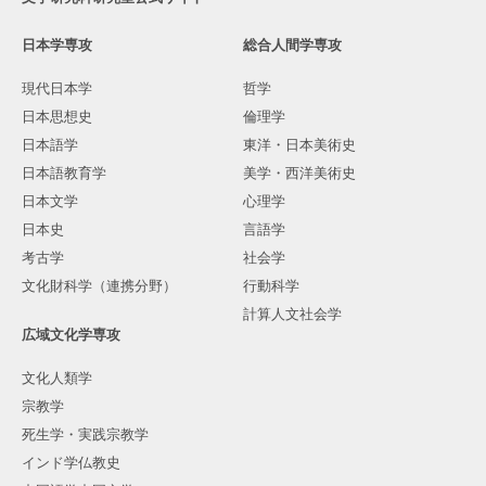
日本学専攻
総合人間学専攻
現代日本学
哲学
日本思想史
倫理学
日本語学
東洋・日本美術史
日本語教育学
美学・西洋美術史
日本文学
心理学
日本史
言語学
考古学
社会学
文化財科学（連携分野）
行動科学
計算人文社会学
広域文化学専攻
文化人類学
宗教学
死生学・実践宗教学
インド学仏教史