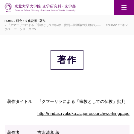
HOME
研究
文化資源
著作
『クマーリラによる「宗教としての仏教」批判―法源論の見地から―』, RINDASワーキン
グペーパーシリーズ 25
著作
著作タイトル
『クマーリラによる「宗教としての仏教」批判―法源論
http://rindas.ryukoku.ac.jp/research/workingpaper/
著作者
吉水清孝 著