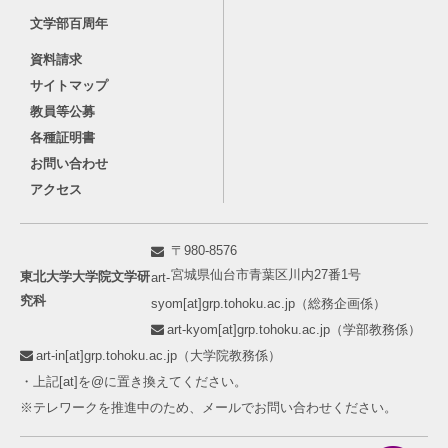
文学部百周年
資料請求
サイトマップ
教員等公募
各種証明書
お問い合わせ
アクセス
〒980-8576
宮城県仙台市青葉区川内27番1号
東北大学大学院文学研
art-
究科
syom[at]grp.tohoku.ac.jp（総務企画係）
art-kyom[at]grp.tohoku.ac.jp（学部教務係）
art-in[at]grp.tohoku.ac.jp（大学院教務係）
・上記[at]を@に置き換えてください。
※テレワークを推進中のため、メールでお問い合わせください。