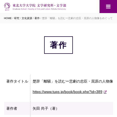
HOME
研究
文化資源
著作
楚辞「離騒」を読むー悲劇の忠臣・屈原の人物像をめぐって
著作
著作タイトル
楚辞「離騒」を読むー悲劇の忠臣・屈原の人物像を
https://www.tups.jp/book/book.php?id=389
著作者
矢田 尚子（著）